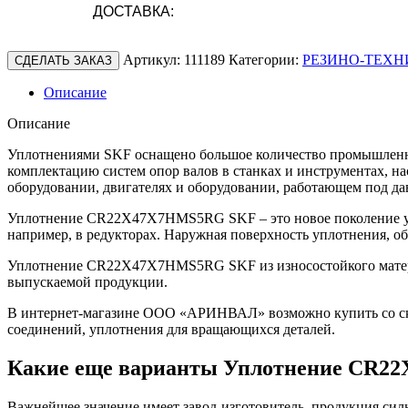
ДОСТАВКА:
Артикул:
111189
Категории:
РЕЗИНО-ТЕХН
СДЕЛАТЬ ЗАКАЗ
Описание
Описание
Уплотнениями SKF оснащено большое количество промышленно
комплектацию систем опор валов в станках и инструментах, н
оборудовании, двигателях и оборудовании, работающем под да
Уплотнение CR22X47X7HMS5RG SKF – это новое поколение уп
например, в редукторах. Наружная поверхность уплотнения, о
Уплотнение CR22X47X7HMS5RG SKF из износостойкого материа
выпускаемой продукции.
В интернет-магазине ООО «АРИНВАЛ» возможно купить со скл
соединений, уплотнения для вращающихся деталей.
Какие еще варианты Уплотнение CR2
Важнейшее значение имеет завод-изготовитель, продукция сильн