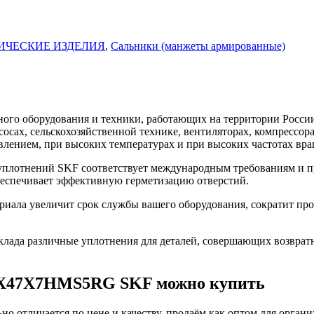
ИЧЕСКИЕ ИЗДЕЛИЯ
,
Сальники (манжеты армированные)
го оборудования и техники, работающих на территории России
асосах, сельскохозяйственной технике, вентиляторах, компресс
влением, при высоких температурах и при высоких частотах вра
лотнений SKF соответствует международным требованиям и пр
беспечивает эффективную герметизацию отверстий.
ла увеличит срок службы вашего оборудования, сократит прос
ада различные уплотнения для деталей, совершающих возврат
2X47X7HMS5RG SKF можно купить
о отличается по цене и качеству. продаём как оптом для органи