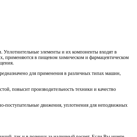
. Уплотнительные элементы и их компоненты входят в
орах, применяются в пищевом химическом и фармацевтическом
щения.
едназначено для применения в различных типах машин,
той, повысит производительность техники и качество
но-поступательные движения, уплотнения для неподвижных
заций, так и в розницу за наличный расчет. Если Вы ищете