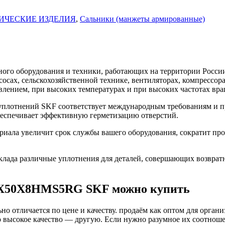
ИЧЕСКИЕ ИЗДЕЛИЯ
,
Сальники (манжеты армированные)
го оборудования и техники, работающих на территории России
асосах, сельскохозяйственной технике, вентиляторах, компресс
влением, при высоких температурах и при высоких частотах вра
лотнений SKF соответствует международным требованиям и пр
беспечивает эффективную герметизацию отверстий.
ла увеличит срок службы вашего оборудования, сократит прос
ада различные уплотнения для деталей, совершающих возврат
0X50X8HMS5RG SKF можно купить
о отличается по цене и качеству. продаём как оптом для органи
высокое качество — другую. Если нужно разумное их соотношени