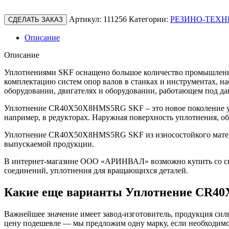
Артикул:
111256
Категории:
РЕЗИНО-ТЕХН
СДЕЛАТЬ ЗАКАЗ
Описание
Описание
Уплотнениями SKF оснащено большое количество промышленно
комплектацию систем опор валов в станках и инструментах, н
оборудовании, двигателях и оборудовании, работающем под да
Уплотнение CR40X50X8HMS5RG SKF – это новое поколение уп
например, в редукторах. Наружная поверхность уплотнения, о
Уплотнение CR40X50X8HMS5RG SKF из износостойкого материа
выпускаемой продукции.
В интернет-магазине ООО «АРИНВАЛ» возможно купить со скл
соединений, уплотнения для вращающихся деталей.
Какие еще варианты Уплотнение CR4
Важнейшее значение имеет завод-изготовитель, продукция сильн
цену подешевле — мы предложим одну марку, если необходимо 