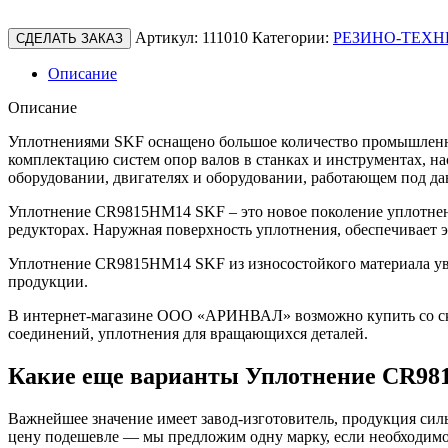
Артикул:
111010
Категории:
РЕЗИНО-ТЕХН
СДЕЛАТЬ ЗАКАЗ
Описание
Описание
Уплотнениями SKF оснащено большое количество промышленно
комплектацию систем опор валов в станках и инструментах, н
оборудовании, двигателях и оборудовании, работающем под да
Уплотнение CR9815HM14 SKF – это новое поколение уплотнен
редукторах. Наружная поверхность уплотнения, обеспечивает
Уплотнение CR9815HM14 SKF из износостойкого материала уве
продукции.
В интернет-магазине ООО «АРИНВАЛ» возможно купить со скл
соединений, уплотнения для вращающихся деталей.
Какие еще варианты Уплотнение CR98
Важнейшее значение имеет завод-изготовитель, продукция сильн
цену подешевле — мы предложим одну марку, если необходимо 