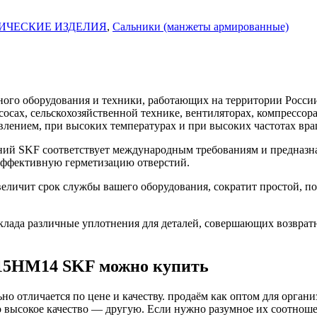
ИЧЕСКИЕ ИЗДЕЛИЯ
,
Сальники (манжеты армированные)
го оборудования и техники, работающих на территории России
асосах, сельскохозяйственной технике, вентиляторах, компресс
влением, при высоких температурах и при высоких частотах вра
ий SKF соответствует международным требованиям и предназна
 эффективную герметизацию отверстий.
личит срок службы вашего оборудования, сократит простой, по
ада различные уплотнения для деталей, совершающих возврат
15HM14 SKF можно купить
о отличается по цене и качеству. продаём как оптом для органи
высокое качество — другую. Если нужно разумное их соотношени