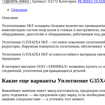
Артикул:
111172
Категории:
РЕЗИНО-ТЕХН
СДЕЛАТЬ ЗАКАЗ
Описание
Описание
Уплотнениями SKF оснащено большое количество промышленно
комплектацию систем опор валов в станках и инструментах, н
оборудовании, двигателях и оборудовании, работающем под да
Уплотнение G35X42X4 SKF – это новое поколение уплотнений 
редукторах. Наружная поверхность уплотнения, обеспечивает
Уплотнение G35X42X4 SKF из износостойкого материала увели
продукции.
В интернет-магазине ООО «АРИНВАЛ» возможно купить со скл
соединений, уплотнения для вращающихся деталей.
Какие еще варианты Уплотнение G35X
Важнейшее значение имеет завод-изготовитель, продукция сильн
цену подешевле — мы предложим одну марку, если необходимо 
нашими специалистами — и уточнять этот момент.