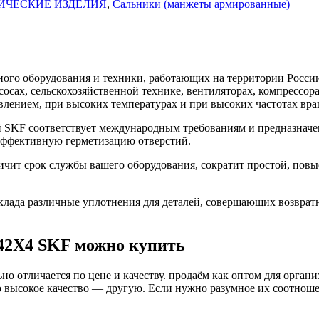
ИЧЕСКИЕ ИЗДЕЛИЯ
,
Сальники (манжеты армированные)
го оборудования и техники, работающих на территории России
асосах, сельскохозяйственной технике, вентиляторах, компресс
влением, при высоких температурах и при высоких частотах вра
SKF соответствует международным требованиям и предназначен
 эффективную герметизацию отверстий.
чит срок службы вашего оборудования, сократит простой, повы
ада различные уплотнения для деталей, совершающих возврат
42X4 SKF можно купить
о отличается по цене и качеству. продаём как оптом для органи
высокое качество — другую. Если нужно разумное их соотношени