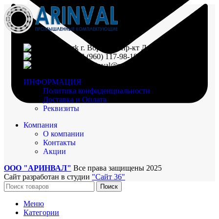
г. Воронеж, пр-кт Ленинский, д. 221
8 (960) 117-98-18
arinval@mail.ru
ИНФОРМАЦИЯ
Политика конфиденциальности
Доставка и Оплата
Реквизиты
Компания
О компании
Контакты
Акции
ООО "АРИНВАЛ"
Все права защищены
2025
Сайт разработан в студии
"Сайт 36"
Поиск
Меню
Категории