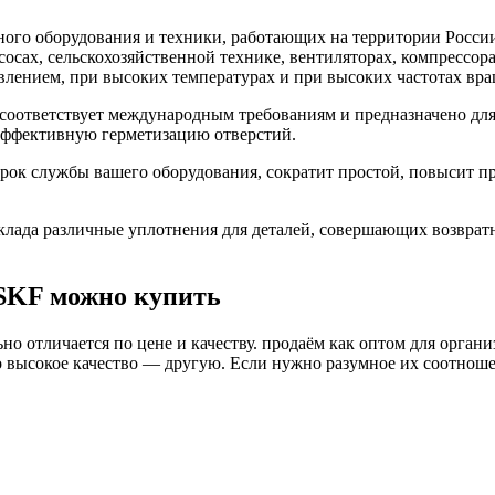
го оборудования и техники, работающих на территории России
асосах, сельскохозяйственной технике, вентиляторах, компресс
влением, при высоких температурах и при высоких частотах вра
соответствует международным требованиям и предназначено для
 эффективную герметизацию отверстий.
рок службы вашего оборудования, сократит простой, повысит п
ада различные уплотнения для деталей, совершающих возврат
SKF можно купить
о отличается по цене и качеству. продаём как оптом для органи
высокое качество — другую. Если нужно разумное их соотношени