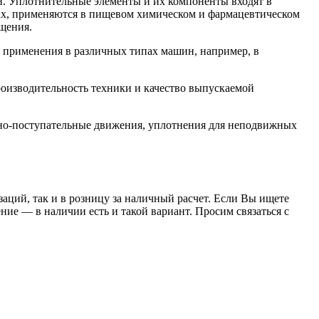
. Уплотнительные элементы и их компоненты входят в
орах, применяются в пищевом химическом и фармацевтическом
щения.
 применения в различных типах машин, например, в
роизводительность техники и качество выпускаемой
но-поступательные движения, уплотнения для неподвижных
заций, так и в розницу за наличный расчет. Если Вы ищете
е — в наличии есть и такой вариант. Просим связаться с