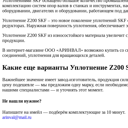
Уплотнениями SKF оснащено большое количество промышленно
комплектацию систем опор валов в станках и инструментах, н
оборудовании, двигателях и оборудовании, работающем под да
Уплотнение Z200 SKF – это новое поколение уплотнений SKF 
редукторах. Наружная поверхность уплотнения, обеспечивает
Уплотнение Z200 SKF из износостойкого материала увеличит с
продукции.
В интернет-магазине ООО «АРИНВАЛ» возможно купить со скл
соединений, уплотнения для вращающихся деталей.
Какие еще варианты Уплотнение Z200 
Важнейшее значение имеет завод-изготовитель, продукция сильн
цену подешевле — мы предложим одну марку, если необходимо 
нашими специалистами — и уточнять этот момент.
Не нашли нужное?
Напишите на имейл — подберём комплектующие за 10 минут.
arinval@mail.ru