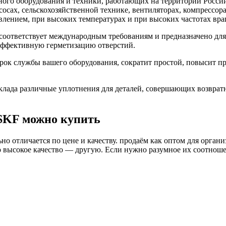
го оборудования и техники, работающих на территории России
асосах, сельскохозяйственной технике, вентиляторах, компресс
влением, при высоких температурах и при высоких частотах вра
соответствует международным требованиям и предназначено для
 эффективную герметизацию отверстий.
рок службы вашего оборудования, сократит простой, повысит п
ада различные уплотнения для деталей, совершающих возврат
SKF можно купить
о отличается по цене и качеству. продаём как оптом для органи
высокое качество — другую. Если нужно разумное их соотношени