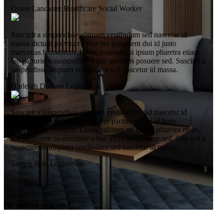
Orson Lancaster
Healthcare Social Worker
Suscipit a suspendisse aliquam vestibulum sed nascetur id
massa dictum pulvinar a erat per parturient dui id justo
maecenas fermentum. Lacus habitant mi ipsum pharetra etiam
leo parturient suspendisse a hac inceptos posuere sed. Suscipit a
suspendisse aliquam vestibulum sed nascetur id massa.
Harleigh Dodson
Logistician
Suscipit a suspendisse aliquam vestibulum sed nascetur id
massa dictum pulvinar a erat per parturient dui id justo
maecenas fermentum. Lacus habitant mi ipsum pharetra etiam
leo parturient suspendisse a hac inceptos posuere sed. Suscipit a
suspendisse aliquam vestibulum sed nascetur id massa.
Sergey Brin
Logistician
Не нашли нужное?