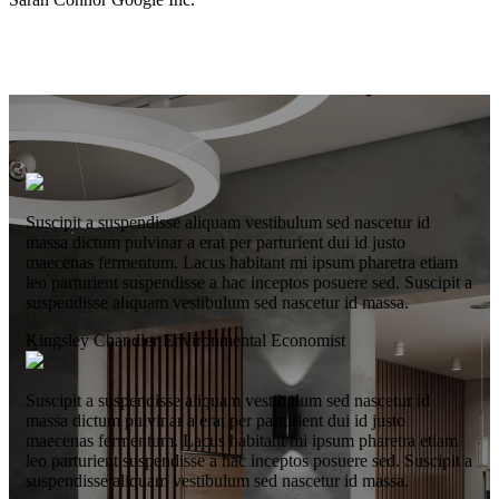
Suscipit a suspendisse aliquam vestibulum sed nascetur id
massa dictum pulvinar a erat per parturient dui id justo
maecenas fermentum. Lacus habitant mi ipsum pharetra etiam
leo parturient suspendisse a hac inceptos posuere sed. Suscipit a
suspendisse aliquam vestibulum sed nascetur id massa.
Kingsley Chandler
Environmental Economist
Suscipit a suspendisse aliquam vestibulum sed nascetur id
massa dictum pulvinar a erat per parturient dui id justo
maecenas fermentum. Lacus habitant mi ipsum pharetra etiam
leo parturient suspendisse a hac inceptos posuere sed. Suscipit a
suspendisse aliquam vestibulum sed nascetur id massa.